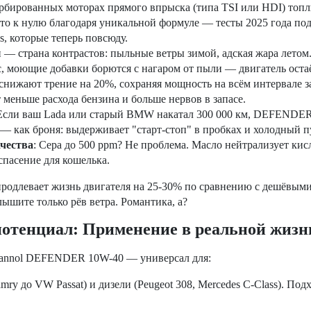
урбированных моторах прямого впрыска (типа TSI или HDI) топл
 к нулю благодаря уникальной формуле — тесты 2025 года подт
s, которые теперь повсюду.
н — страна контрастов: пыльные ветры зимой, адская жара летом
юс, моющие добавки борются с нагаром от пыли — двигатель оста
 снижают трение на 20%, сохраняя мощность на всём интервале з
 меньше расхода бензина и больше нервов в запасе.
 Если ваш Lada или старый BMW накатал 300 000 км, DEFENDER 
 как броня: выдерживает "старт-стоп" в пробках и холодный п
чества
: Сера до 500 ppm? Не проблема. Масло нейтрализует кис
спасение для кошелька.
длевает жизнь двигателя на 25-30% по сравнению с дешёвыми а
ышите только рёв ветра. Романтика, а?
отенциал: Применение в реальной жизн
annol DEFENDER 10W-40 —
универсал для
:
amry
до
VW Passat)
и дизели
(Peugeot 308, Mercedes C-Class).
Подх