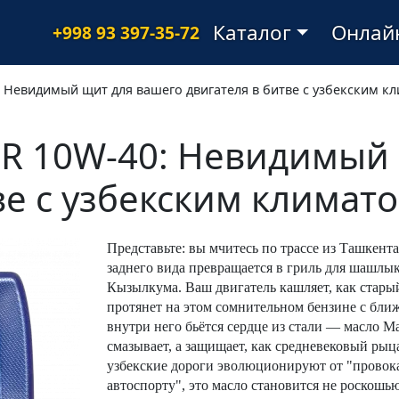
Main navigation
Каталог
Онлай
+998 93 397-35-72
 Невидимый щит для вашего двигателя в битве с узбекским к
R 10W-40: Невидимый 
ве с узбекским климат
Представьте: вы мчитесь по трассе из Ташкента
заднего вида превращается в гриль для шашлык
Кызылкума. Ваш двигатель кашляет, как старый
протянет на этом сомнительном бензине с ближ
внутри него бьётся сердце из стали — масло 
смазывает, а защищает, как средневековый рыцар
узбекские дороги эволюционируют от "провок
автоспорту", это масло становится не роскошью