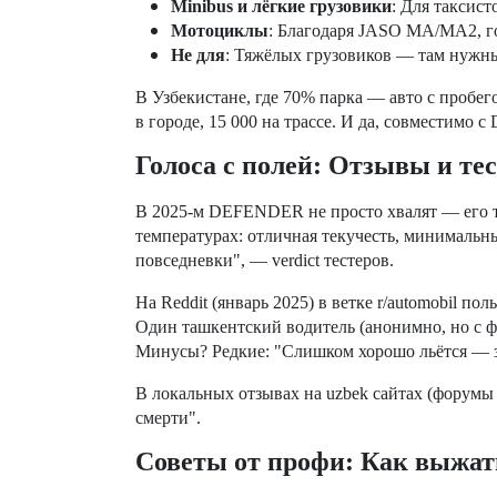
Min
ibus и лёгкие грузовики
: Для таксис
Мотоциклы
: Благодаря JASO MA/MA2, го
Не для
: Тяжёлых грузовиков — там нужн
В Узбекистане, где 70% парка — авто с пробе
в городе, 15 000 на трассе. И да, совместимо
Голоса с полей: Отзывы и тес
В 2025-м DEFENDER не просто хвалят — его тес
температурах: отличная текучесть, минимальн
повседневки", — verdict тестеров.
На Reddit (январь 2025) в ветке r/automobil п
Один ташкентский водитель (анонимно, но с фо
Минусы? Редкие: "Слишком хорошо льётся — з
В локальных отзывах на uzbek сайтах (форумы
смерти".
Советы от профи: Как выжа