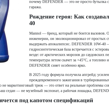
почему DEFENDER — это не просто бутылка с э
гаража.
Рождение героя: Как создав
40
Mannol — бренд, который не боится вызовов.
инженерии, он эволюционировал от простых 
выдержать апокалипсис. DEFENDER 10W-40 — 
гидросинтетическая база встречается с эстеров
везде: от арктических морозов до саудовских пе
температура летом скачет за +45°C, а топливо 
DEFENDER сияет особенно ярко.
В 2025 году формула получила апгрейд: усиленн
преждевременного зажигания в турбированных 
то не маркетинговый трюк — это ответ на реальные проблемы со
 ваш седан — не музейный экспонат, а рабочая лошадка, DEFEND
рячется под капотом спецификаций