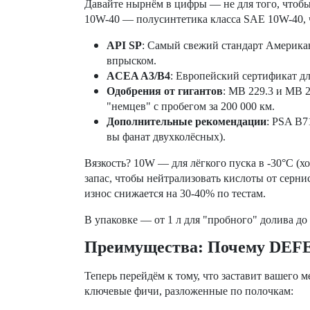
Давайте нырнём в цифры — не для того, чтобы
10W-40 — полусинтетика класса SAE 10W-40, ч
API SP
: Самый свежий стандарт Америка
впрыском.
ACEA A3/B4
: Европейский сертификат д
Одобрения от гигантов
: MB 229.3 и MB 2
"немцев" с пробегом за 200 000 км.
Дополнительные рекомендации
: PSA B7
вы фанат двухколёсных).
Вязкость? 10W — для лёгкого пуска в -30°C (х
запас, чтобы нейтрализовать кислоты от серн
износ снижается на 30-40% по тестам.
В упаковке — от 1 л для "пробного" долива до
Преимущества: Почему DEFE
Теперь перейдём к тому, что заставит вашего
ключевые фичи, разложенные по полочкам: