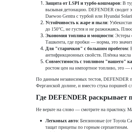
Защита от LSPI и турбо-кошмаров
: В т
вызывая детонацию. DEFENDER сводит это
Daewoo Gentra с турбой или Hyundai Solari
Устойчивость к жаре и пыли
: Узбекиста
до 150°C, не густея и не разжижаясь. Пл
Экономия топлива и мощности
: Эстеры
Ташкента, где пробки — норма, это значит
Для "старичков" с большим пробегом
:
антифрикционных свойств. Плёнка масла —
Совместимость с топливом "нашего" ка
ростом цен на импортное топливо, это — 
По данным независимых тестов, DEFENDER про
Ферганской долине, и вместо стука поршней сл
Где DEFENDER раскрывает п
Не верьте на слово — смотрите на практику.
M
Легковых авто
:
Бензиновые
(
от
Toyota C
тащат прицепы по горным серпантинам.