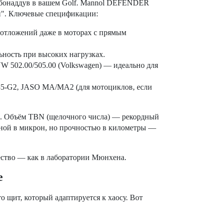
турбонаддув в вашем Golf. Mannol DEFENDER
он". Ключевые спецификации:
 отложений даже в моторах с прямым
ьность при высоких нагрузках.
VW 502.00/505.00 (Volkswagen) — идеально для
535-G2, JASO MA/MA2 (для мотоциклов, если
0°C. Объём TBN (щелочного числа) — рекордный
иной в микрон, но прочностью в километры —
ачество — как в лаборатории Мюнхена.
е
 щит, который адаптируется к хаосу. Вот