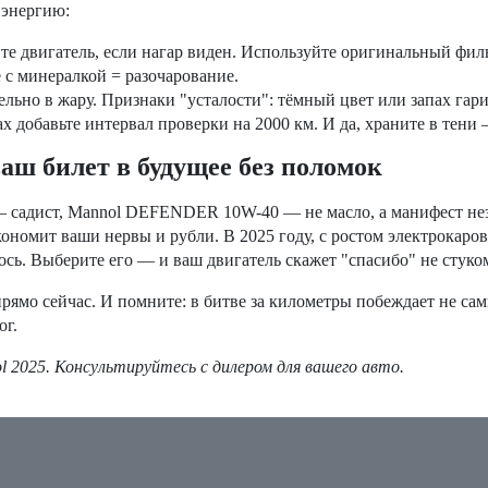
 энергию:
те двигатель, если нагар виден. Используйте оригинальный филь
 с минералкой = разочарование.
ельно в жару. Признаки "усталости": тёмный цвет или запах гари
х добавьте интервал проверки на 2000 км. И да, храните в тени 
 билет в будущее без поломок
 — садист, Mannol DEFENDER 10W-40 — не масло, а манифест нез
 экономит ваши нервы и рубли. В 2025 году, с ростом электрока
сь. Выберите его — и ваш двигатель скажет "спасибо" не стуко
 прямо сейчас. И помните: в битве за километры побеждает не 
ог.
 2025. Консультируйтесь с дилером для вашего авто.