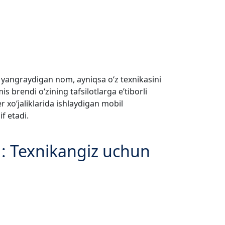
 yangraydigan nom, ayniqsa o‘z texnikasini
brendi o‘zining tafsilotlarga e’tiborli
 xo‘jaliklarida ishlaydigan mobil
f etadi.
: Texnikangiz uchun