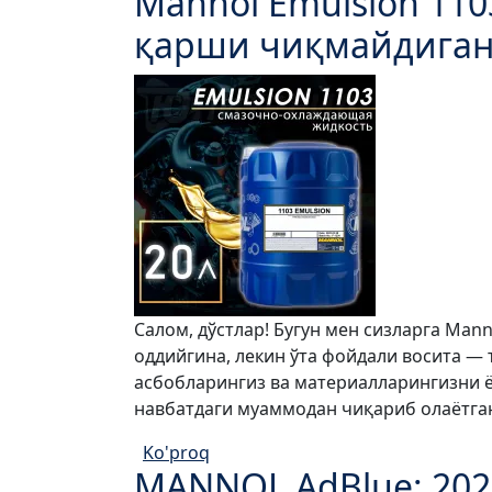
Mannol Emulsion 11
қарши чиқмайдига
Салом, дўстлар! Бугун мен сизларга Ma
оддийгина, лекин ўта фойдали восита — 
асбобларингиз ва материалларингизни ё
навбатдаги муаммодан чиқариб олаётган
Ko'proq
MANNOL AdBlue: 202