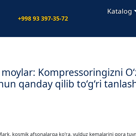
Navigatsiya
Katalog
+998 93 397-35-72
moylar: Kompressoringizni O‘
chun qanday qilib to‘g‘ri tanlas
Mark, kosmik afsonalarga ko‘ra, yulduz kemalarini qora tuy