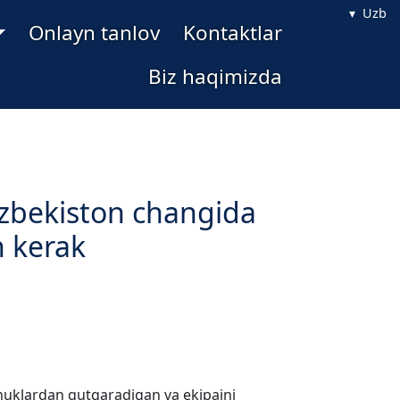
Uzb
Onlayn tanlov
Kontaktlar
Biz haqimizda
zbekiston changida
h kerak
nuklardan qutqaradigan va ekipajni