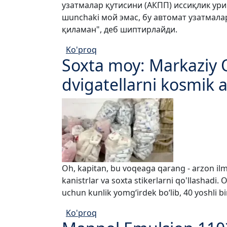
узатмалар қутисини (АКПП) иссиқлик ур
шunchaki мой эмас, бу автомат узатмала
қиламан", деб шиптирлайди.
Ko'proq
Soxta moy: Markaziy O
dvigatellarni kosmik 
Oh, kapitan, bu voqeaga qarang - arzon ilmi
kanistrlar va soxta stikerlarni qo'llashadi.
uchun kunlik yomg‘irdek bo‘lib, 40 yoshli bi
Ko'proq