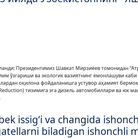
ошланди: Президентимиз Шавкат Мирзиёев томонидан “А
қлим ўзгариши ва экологик вазиятнинг ёмонлашуви каб
слардан оқилона фойдаланишга устувор аҳамият бермоқ
ic Reduction) тизимига эга дизель автомобиллари ва юк 
.
k issig‘i va changida ishonchl
tellarni biladigan ishonchli 