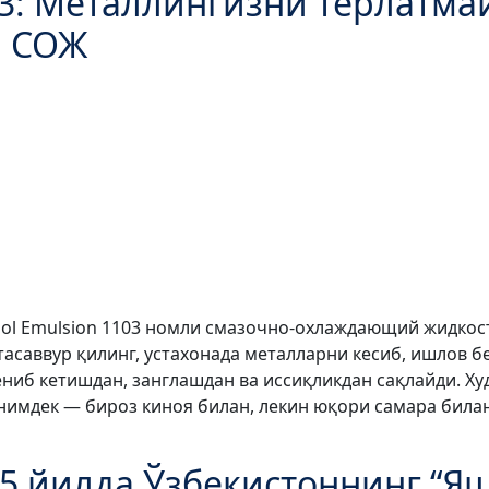
03: Металлингизни терлатмай
н СОЖ
nnol Emulsion 1103 номли смазочно-охлаждающий жидкос
тасаввур қилинг, устахонада металларни кесиб, ишлов б
ниб кетишдан, занглашдан ва иссиқликдан сақлайди. Ху
имдек — бироз киноя билан, лекин юқори самара билан
5 йилда Ўзбекистоннинг “Я