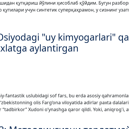
ишидан қутқариш йўлини ҳисоблаб қўйдим. Бугун разборк
р қутилари учун синтетик суперқаҳрамон, у сизнинг уза
siyodagi "uy kimyogarlari" qa
axlatga aylantirgan
y-fantastik uslubidagi sof fars, bu erda asosiy qahramonlar 
 O‘zbekistonning olis Farg‘ona viloyatida adirlar paxta dalala
r “tadbirkor” Xudoni o‘ynashga qaror qildi. Yoki, aniqrog'i,