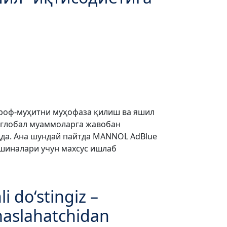
троф-муҳитни муҳофаза қилиш ва яшил
и глобал муаммоларга жавобан
да. Ана шундай пайтда MANNOL AdBlue
машиналари учун махсус ишлаб
i do‘stingiz –
maslahatchidan