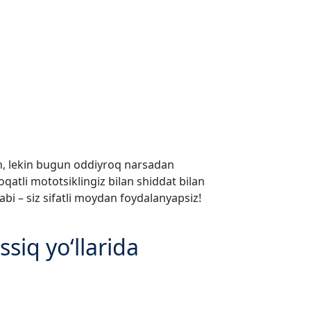
an, lekin bugun oddiyroq narsadan
atli mototsiklingiz bilan shiddat bilan
bi – siz sifatli moydan foydalanyapsiz!
siq yo‘llarida