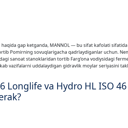
ar haqida gap ketganda, MANNOL — bu sifat kafolati sifatida
rtib Pomirning sovuqlarigacha qadrlaydiganlar uchun. Nemis 
agi sanoat stanoklaridan tortib Farg‘ona vodiysidagi fermer
 vazifalarni uddalaydigan gidravlik moylar seriyasini takli
Longlife va Hydro HL ISO 46 
erak?