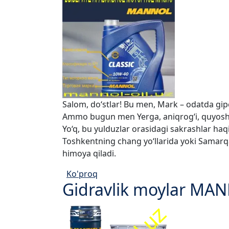
Salom, do‘stlar! Bu men, Mark – odatda gip
Ammo bugun men Yerga, aniqrog‘i, quyoshl
Yo‘q, bu yulduzlar orasidagi sakrashlar ha
Toshkentning chang yo‘llarida yoki Samarqa
himoya qiladi.
Ko'proq
Gidravlik moylar MANN