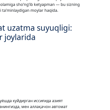
i olamiga sho‘ng‘ib ketyapman — bu sizning
ini ta’minlaydigan moylar haqida.
t uzatma suyuqligi:
joylarida
уёшда куйдирган иссиғида азият
анингизда, мен аллақачон автомат