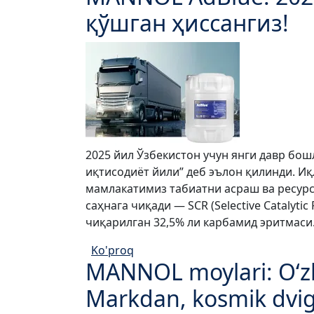
қўшган ҳиссангиз!
2025 йил Ўзбекистон учун янги давр б
иқтисодиёт йили” деб эълон қилинди. И
мамлакатимиз табиатни асраш ва ресур
саҳнага чиқади — SCR (Selective Catalyt
чиқарилган 32,5% ли карбамид эритмаси
Ko'proq
MANNOL moylari: O‘zbe
Markdan, kosmik dviga