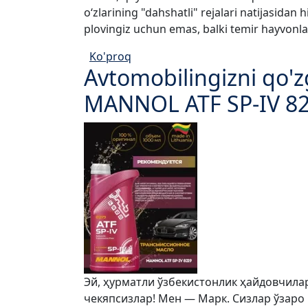
o‘zlarining "dahshatli" rejalari natijasi
plovingiz uchun emas, balki temir hayvonlari
Ko'proq
Avtomobilingizni qo'z
MANNOL ATF SP-IV 821
Эй, ҳурматли ўзбекистонлик ҳайдовчила
чекяпсизлар! Мен — Марк. Сизлар ўзаро