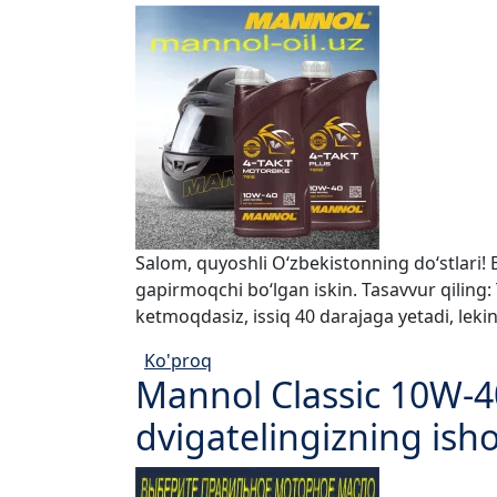
Salom, quyoshli O‘zbekistonning do‘stlari
gapirmoqchi bo‘lgan iskin. Tasavvur qiling
ketmoqdasiz, issiq 40 darajaga yetadi, leki
Ko'proq
Mannol Classic 10W-40
dvigatelingizning isho