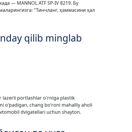
ада — MANNOL ATF SP-IV 8219. Бу
тмаларингизга: "Тинчланг, ҳаммасини ҳал
nday qilib minglab
lazerli portlashlar o'rniga plastik
rini o‘padigan, chang bo‘roni mahalliy aholi
 avtomobil dvigatellari uchun shayton.