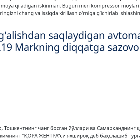
dan himoya qiladigan iskinman. Bugun men kompressor moylar
ngizni chang va issiqda xirillash o‘rniga g‘ichirlab ishlash
g'alishdan saqlaydigan avtoma
9 Markning diqqatga sazovor 
р, Тошкентнинг чанг босган йўллари ва Самарқанднинг қ
 кимнинг "ҚОРА ЖЕНТРА"си яхшироқ деб баҳслашиб тург