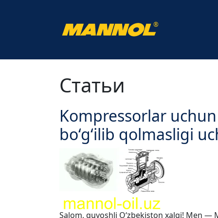
®
Uy
Статьи
Статьи
Kompressorlar uchun 
bo‘g‘ilib qolmasligi u
Salom, quyoshli O‘zbekiston xalqi! Men — 