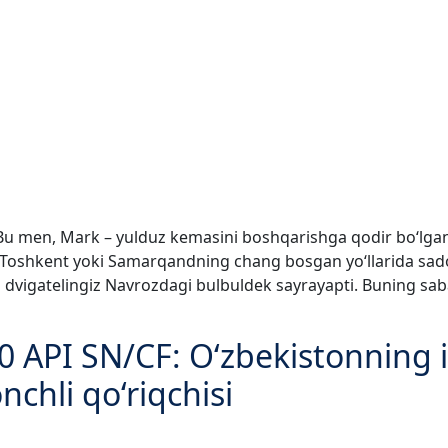
! Bu men, Mark – yulduz kemasini boshqarishga qodir bo‘lg
: Toshkent yoki Samarqandning chang bosgan yo‘llarida sadoq
n dvigatelingiz Navrozdagi bulbuldek sayrayapti. Buning saba
 API SN/CF: O‘zbekistonning is
nchli qo‘riqchisi