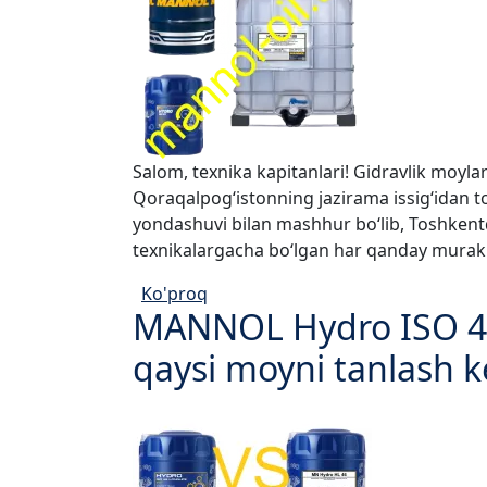
Salom, texnika kapitanlari! Gidravlik moyl
Qoraqalpog‘istonning jazirama issig‘idan to
yondashuvi bilan mashhur bo‘lib, Toshkentd
texnikalargacha bo‘lgan har qanday murakkab
Ko'proq
MANNOL Hydro ISO 46 
qaysi moyni tanlash k