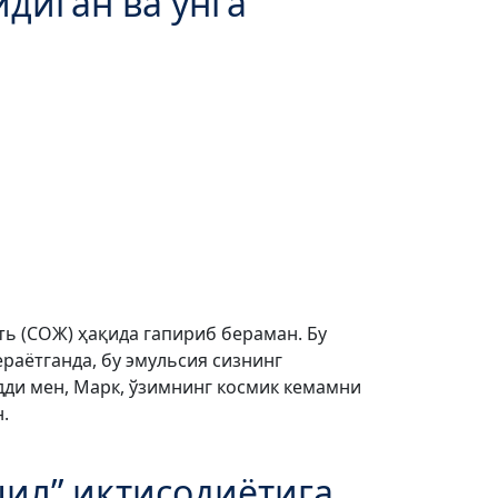
диган ва унга
ть (СОЖ) ҳақида гапириб бераман. Бу
ераётганда, бу эмульсия сизнинг
дди мен, Марк, ўзимнинг космик кемамни
.
шил” иқтисодиётига