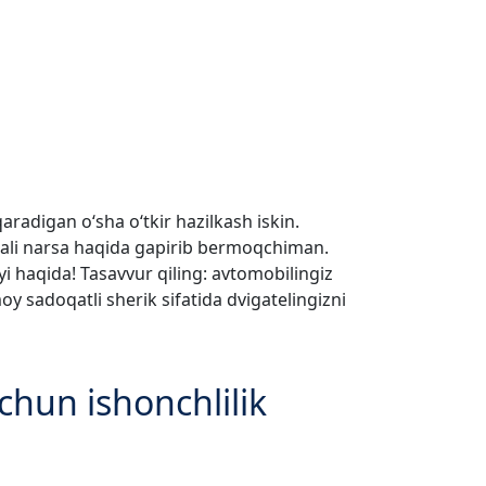
radigan o‘sha o‘tkir hazilkash iskin.
ali narsa haqida gapirib bermoqchiman.
i haqida! Tasavvur qiling: avtomobilingiz
 sadoqatli sherik sifatida dvigatelingizni
chun ishonchlilik